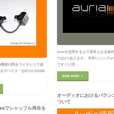
の
順
ノ
作
に
ー
成"
つ
ム
い
設
"
"
Auriaを使用する上で基本となる操
ウは2つあります。 非常にシンプ
IDI機器の間をワイヤレスで接
ですぐに理 …
バイス「QUICCO SOUND
"Auria
READ MORE
基
QUICCO
オーディオにおけるバラン
本
OUND
ついて
操
unesでシャッフル再生を
i.1