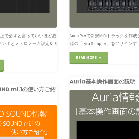
ー
グ
ブ
で
ル
の
う上で必ずと言っていいほど必
Auria Proで新規MIDIトラックを
の
ク
テンポとメトロノーム設定&#8
源の「Lyra Sampler」をアサインす 
チ
オ
"新
READ MORE
ャ
ン
テ
規
ン
タ
ン
Auria基本操作画面の説明
MIDI
ネ
イ
OUND mi.1の使い方ご紹
ポ
ト
ル
ズ
CLUBLEADER
と
ラ
AURIA
識
設
メ
ッ
別
定"
ト
ク
色
ロ