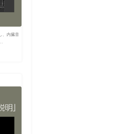
作成し、内臓音
…