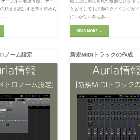
チケーブルを取扱う際、ケー
画面上に用意された鍵盤などを使
その順番を識別する事を求めら
とどうしても演奏のタイミングが
 …
にいかない事もあ …
オ
"ジ
READ MORE
ー
ャ
ロノーム設定
新規MIDIトラックの作成
デ
ス
ィ
ト
CLUBLEADER
オ
な
AURIA
マ
タ
ル
イ
チ
ミ
ケ
ン