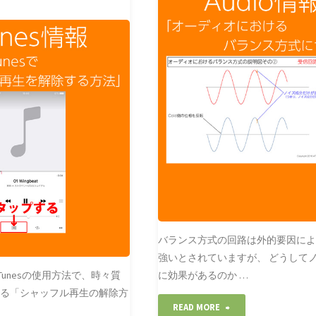
作
CLUBLEADER
の
オーディオ知識
画
使
面
い
の
方
説
ご
明"
紹
"
バランス方式の回路は外的要因に
強いとされていますが、 どうして
iTunesの使用方法で、時々質
に効果があるのか …
ある「シャッフル再生の解除方
"オ
READ MORE