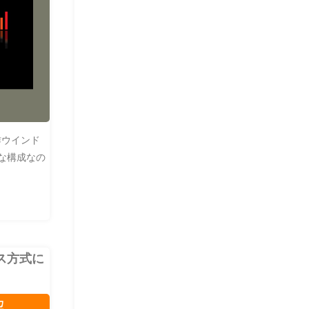
作ウインド
ルな構成なの
ス方式に