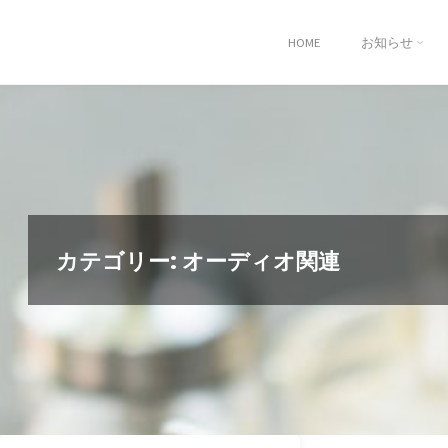
コ
ン
HOME
お知らせ
テ
ン
ツ
へ
ス
キ
ッ
プ
カテゴリー:
オーディオ関連