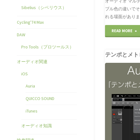
オーディオ マル
Sibelius（シベリウス）
ブル色の違いで
れる場面がありま
Cycling'74 Max
"
READ MORE
DAW
Pro Tools（プロツールス）
テンポとメト
オーディオ関連
CLUBLEADER
iOS
AURIA
Auria
QUICCO SOUND
iTunes
オーディオ知識