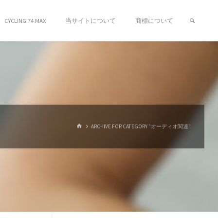
検索
CYCLING’74 MAX
当サイトについて
商標について
ホ
ARCHIVE FOR CATEGORY "オーディオ関連"
ー
ム