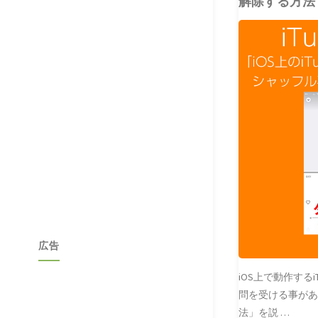
解除する方法
CLUBLEADER
ITUNES
介
広告
iOS上で動作する
問を受ける事が
法」を説 …