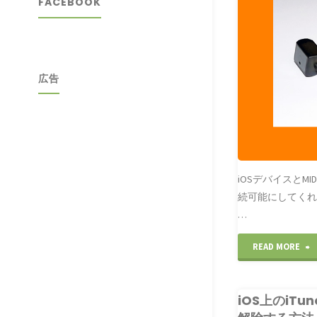
FACEBOOK
広告
て
定
iOSデバイスとM
続可能にしてくれるデ
…
"
READ MORE
S
iOS上のiT
m